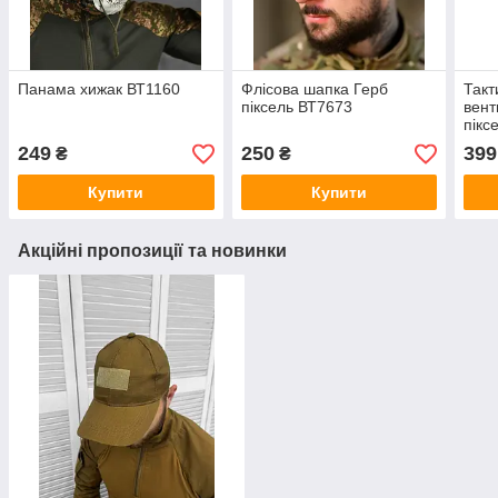
Панама хижак ВТ1160
Флісова шапка Герб
Такт
піксель ВТ7673
вент
пікс
249
250
399
₴
₴
Купити
Купити
Акційні пропозиції та новинки