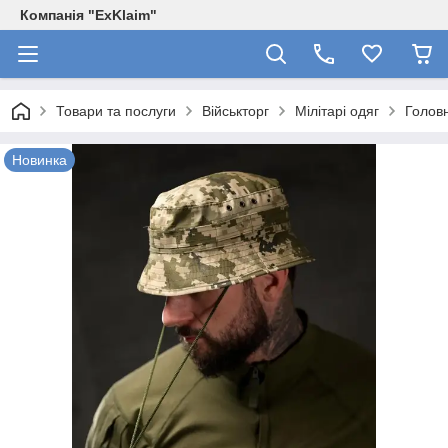
Компанія "ExKlaim"
Товари та послуги
Військторг
Мілітарі одяг
Голов
Новинка