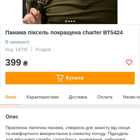
Панама піксель покращена charter ВТ5424
В наявності
Код: 14735
Роздріб
399
₴
Купити
Опис
Характеристики
Доставка
Оплата
Умови п
Опис
Практична тактична панама, створена для захисту від сонця
та комфортного використання в спекотну погоду. Підходить
для військової служби, стрільбища, полювання, риболовлі,