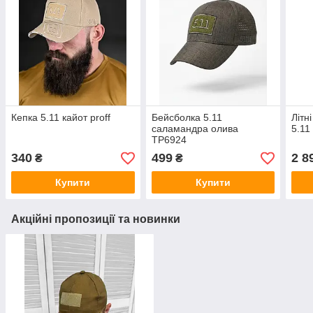
Кепка 5.11 кайот proff
Бейсболка 5.11
Літн
саламандра олива
5.11
ТР6924
340
499
2 8
₴
₴
Купити
Купити
Акційні пропозиції та новинки