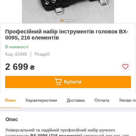
Професійний набір інструментів головок BX-
009S, 216 елементів
В наявності
Код: 42488
Роздріб
2 699
₴
Купити
Опис
Характеристики
Доставка
Оплата
Умови п
Опис
Універсальний та надійний професійний набір ручного
інструменту
BX-009S (216 предметів)
створений для тих, хто