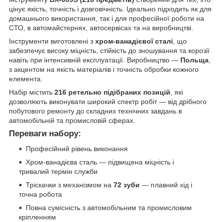
цінує якість, точність і довговічність. Ідеально підходить як для
домашнього використання, так і для професійної роботи на
СТО, в автомайстернях, автосервісах та на виробництві.
Інструменти виготовлені з
хром-ванадієвої сталі
, що
забезпечує високу міцність, стійкість до зношування та корозії
навіть при інтенсивній експлуатації. Виробництво —
Польща
,
з акцентом на якість матеріалів і точність обробки кожного
елемента.
Набір містить
216 ретельно підібраних позицій
, які
дозволяють виконувати широкий спектр робіт — від дрібного
побутового ремонту до складних технічних завдань в
автомобільній та промисловій сферах.
Переваги набору:
Професійний рівень виконання
Хром-ванадієва сталь — підвищена міцність і
тривалий термін служби
Тріскачки з механізмом на
72 зуби
— плавний хід і
точна робота
Повна сумісність з автомобільним та промисловим
кріпленням