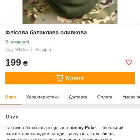
Флісова балаклава оливкова
В наявності
Код: 94755
Роздріб
199
₴
Купити
Опис
Характеристики
Доставка
Оплата
Умови п
Опис
Тактична балаклава з щільного
флісу Polar
— ідеальний
варіант для холодної погоди, тренувань, стрільбища,
полювання, риболовлі та щоденного носіння в місті.