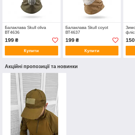
Балаклава Skull oliva
Балаклава Skull coyot
Зимо
ВТ4636
ВТ4637
фліс
199
199
150
₴
₴
Купити
Купити
Акційні пропозиції та новинки