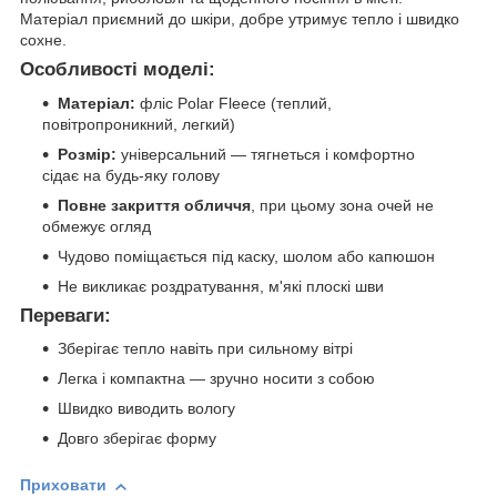
Матеріал приємний до шкіри, добре утримує тепло і швидко
сохне.
Особливості моделі:
Матеріал:
фліс Polar Fleece (теплий,
повітропроникний, легкий)
Розмір:
універсальний — тягнеться і комфортно
сідає на будь-яку голову
Повне закриття обличчя
, при цьому зона очей не
обмежує огляд
Чудово поміщається під каску, шолом або капюшон
Не викликає роздратування, м'які плоскі шви
Переваги:
Зберігає тепло навіть при сильному вітрі
Легка і компактна — зручно носити з собою
Швидко виводить вологу
Довго зберігає форму
Приховати