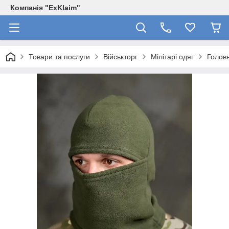
Компанія "ExKlaim"
Товари та послуги
Військторг
Мілітарі одяг
Голов