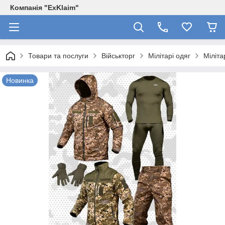
Компанія "ExKlaim"
Товари та послуги
Військторг
Мілітарі одяг
Міліта
Новинка