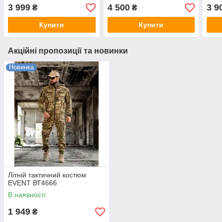
3 999
4 500
3 9
₴
₴
Купити
Купити
Акційні пропозиції та новинки
Новинка
Літній тактичний костюм
EVENT ВТ4666
В наявності
1 949
₴