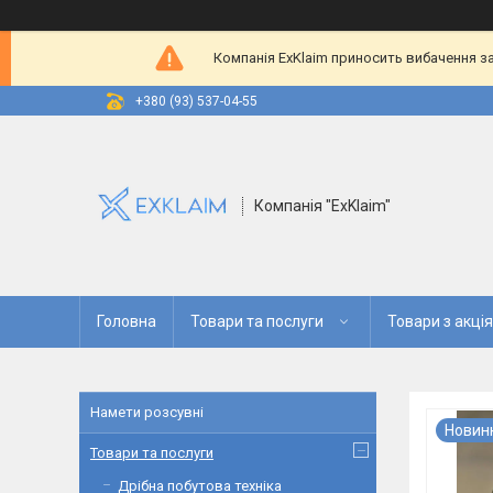
Компанія ExKlaim приносить вибачення за
+380 (93) 537-04-55
Компанія "ExKlaim"
Головна
Товари та послуги
Товари з акці
Намети розсувні
Новин
Товари та послуги
Дрібна побутова техніка