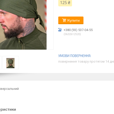
125 ₴
Купити
+380 (93) 537-04-55
0632612520
повернення товару протягом 14 дн
іверсальний
еристики