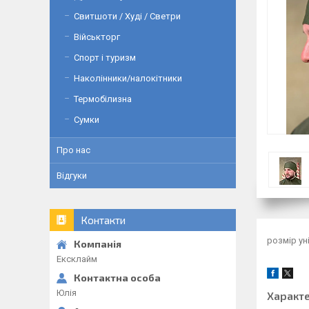
Свитшоти / Худі / Светри
Військторг
Спорт і туризм
Наколінники/налокітники
Термобілизна
Сумки
Про нас
Відгуки
Контакти
розмір ун
Ексклайм
Юлія
Характ