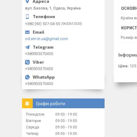
вул. Базова, 1, Одеса, Україна
ОСНОВН
Країна 
+380 (93) 537-04-55
0632612520
КОРИСТ
Розмір 
od.em.in.ua@gmail.com
+380935370455
Інформ
Ціна:
125
+380935370455
+380935370455
Графік роботи
Понеділок
09:00
19:00
Вівторок
09:00
19:00
Середа
09:00
19:00
Четвер
09:00
19:00