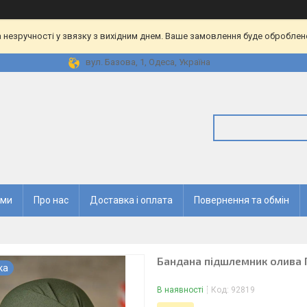
 незручності у звязку з вихідним днем. Ваше замовлення буде оброблен
вул. Базова, 1, Одеса, Україна
ями
Про нас
Доставка і оплата
Повернення та обмін
Бандана підшлемник олива 
ка
В наявності
Код:
92819