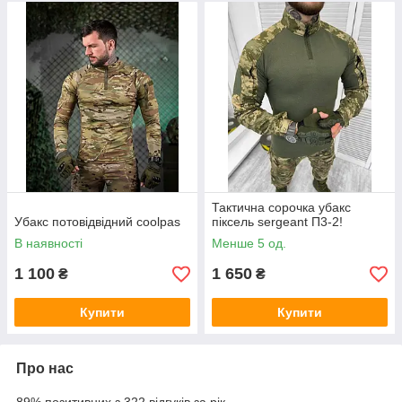
Тактична сорочка убакс
Убакс потовідвідний coolpas
піксель sergeant П3-2!
В наявності
Менше 5 од.
1 100
1 650
₴
₴
Купити
Купити
Про нас