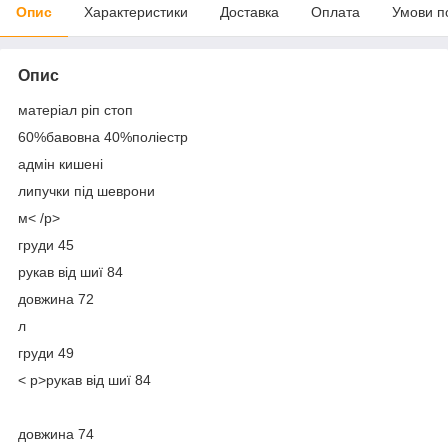
Опис
Характеристики
Доставка
Оплата
Умови п
Опис
матеріал ріп стоп
60%бавовна 40%поліестр
адмін кишені
липучки під шеврони
м< /p>
груди 45
рукав від шиї 84
довжина 72
л
груди 49
< p>рукав від шиї 84
довжина 74