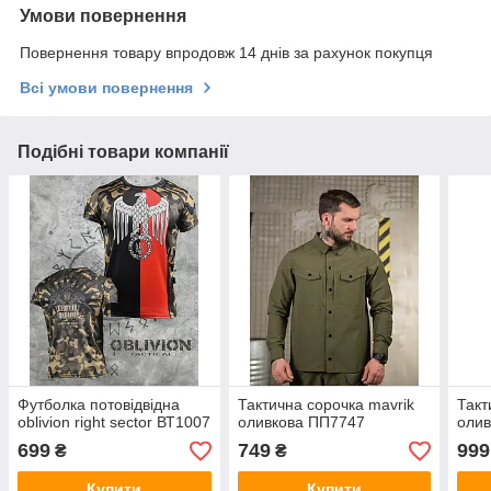
Умови повернення
Повернення товару впродовж 14 днів за рахунок покупця
Всі умови повернення
Подібні товари компанії
Футболка потовідвідна
Тактична сорочка mavrik
Такт
oblivion right sector ВТ1007
оливкова ПП7747
олив
699
749
999
₴
₴
Купити
Купити