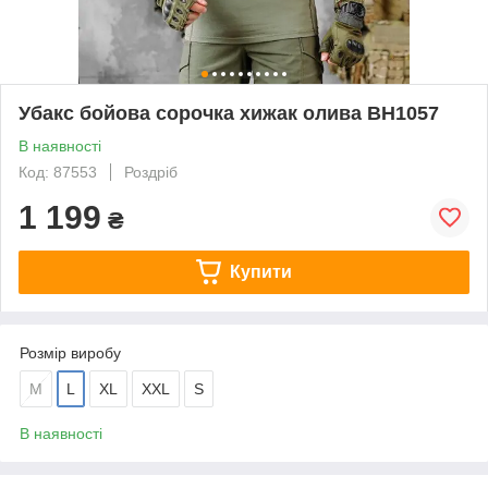
Убакс бойова сорочка хижак олива ВН1057
В наявності
Код: 87553
Роздріб
1 199
₴
Купити
Розмір виробу
M
L
XL
XXL
S
В наявності