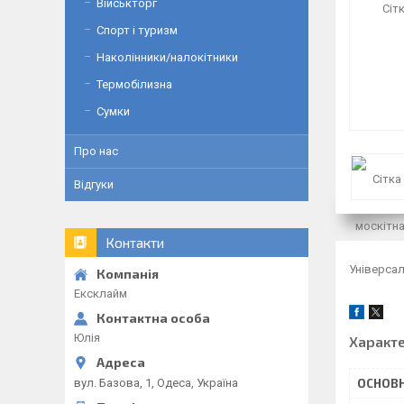
Військторг
Спорт і туризм
Наколінники/налокітники
Термобілизна
Сумки
Про нас
Відгуки
Контакти
Універса
Ексклайм
Юлія
Характ
вул. Базова, 1, Одеса, Україна
ОСНОВН