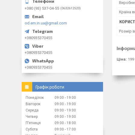
Виробни
+380 (93) 537-04-55
0632612520
Країна 
КОРИСТ
od.em.in.ua@gmail.com
Розмір 
+380935370455
Інформ
+380935370455
Ціна:
199
+380935370455
Графік роботи
Понеділок
09:00
19:00
Вівторок
09:00
19:00
Середа
09:00
19:00
Четвер
09:00
19:00
Пʼятниця
09:00
18:00
Субота
09:00
17:00