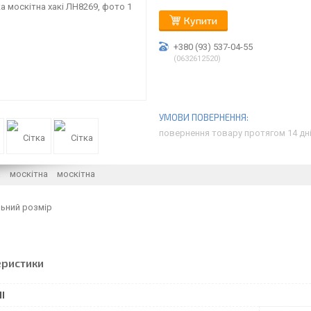
Купити
+380 (93) 537-04-55
0632612520
повернення товару протягом 14 дн
льний розмір
еристики
І