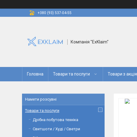
+380 (93) 537-04-55
Компанія "ExKlaim"
Головна
Товари та послуги
Товари з акці
Намети розсувні
Товари та послуги
Дрібна побутова техніка
Свитшоти / Худі / Светри