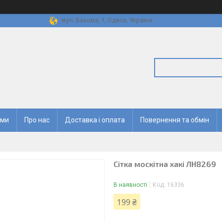
вул. Базова, 1, Одеса, Україна
ями
Про нас
Доставка і оплата
Повернення та обмін
Сітка москітна хакі ЛН8269
В наявності
Код:
16336
199 ₴