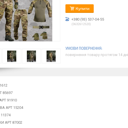
Купити
+380 (93) 537-04-55
0632612520
повернення товару протягом 14 дн
1612
Т 85697
РТ 91910
А АРТ 15204
 11374
И АРТ 87002