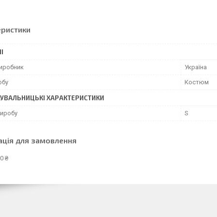
еристики
І
виробник
Україна
обу
Костюм
УВАЛЬНИЦЬКІ ХАРАКТЕРИСТИКИ
виробу
S
ація для замовлення
0 ₴