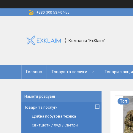
+380 (93) 537-04-55
Компанія "ExKlaim"
Головна
Товари та послуги
Товари з акці
Намети розсувні
Топ
Товари та послуги
Дрібна побутова техніка
Свитшоти / Худі / Светри