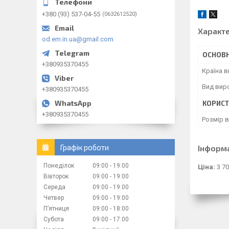
+380 (93) 537-04-55
0632612520
Характ
od.em.in.ua@gmail.com
ОСНОВН
+380935370455
Країна 
Вид вир
+380935370455
КОРИСТ
+380935370455
Розмір 
Графік роботи
Інформ
Понеділок
09:00
19:00
Ціна:
3 70
Вівторок
09:00
19:00
Середа
09:00
19:00
Четвер
09:00
19:00
Пʼятниця
09:00
18:00
Субота
09:00
17:00