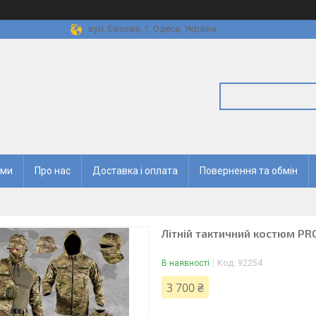
вул. Базова, 1, Одеса, Україна
ями
Про нас
Доставка і оплата
Повернення та обмін
Літній тактичний костюм PR
В наявності
Код:
92254
3 700 ₴