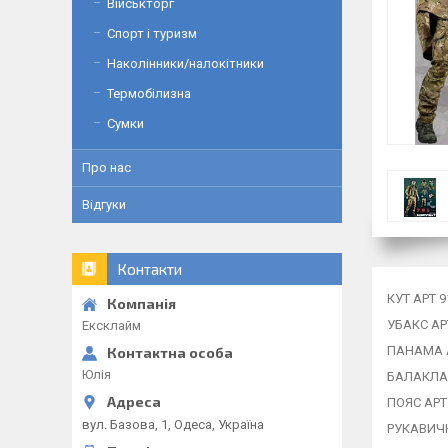
Військторг
Спорт і туризм
Наколінники/налокітники
Термобілизна
Сумки
Про нас
Відгуки
Контакти
КУТ АРТ 9
УБАКС АР
Ексклайм
ПАНАМА А
Юлія
БАЛАКЛАВ
ПОЯС АРТ
вул. Базова, 1, Одеса, Україна
РУКАВИЧК