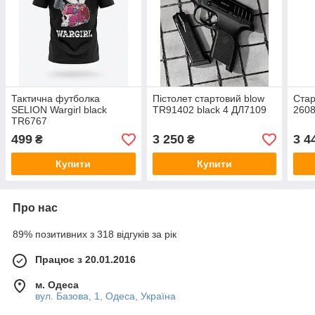
Тактична футболка
Пістолет стартовий blow
Стар
SELION Wargirl black
TR91402 black 4 ДЛ7109
2608
TR6767
499
3 250
3 4
₴
₴
Купити
Купити
Про нас
89% позитивних з 318 відгуків за рік
Працює з 20.01.2016
м. Одеса
вул. Базова, 1, Одеса, Україна