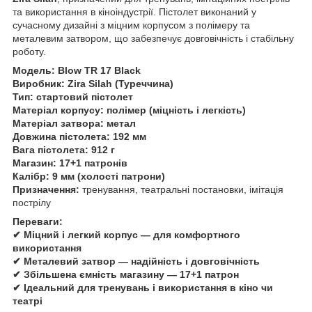
та використання в кіноіндустрії. Пістолет виконаний у
сучасному дизайні з міцним корпусом з полімеру та
металевим затвором, що забезпечує довговічність і стабільну
роботу.
Модель:
Blow TR 17 Black
Виробник:
Zira Silah (Туреччина)
Тип:
стартовий пістолет
Матеріал корпусу:
полімер (міцність і легкість)
Матеріал затвора:
метал
Довжина пістолета:
192 мм
Вага пістолета:
912 г
Магазин:
17+1 патронів
Калібр:
9 мм (холості патрони)
Призначення:
тренування, театральні постановки, імітація
пострілу
Переваги:
✔ Міцний і легкий корпус — для комфортного
використання
✔ Металевий затвор — надійність і довговічність
✔ Збільшена ємність магазину — 17+1 патрон
✔ Ідеальний для тренувань і використання в кіно чи
театрі