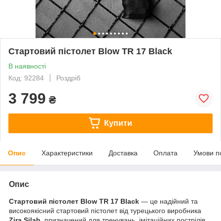
Стартовий пістолет Blow TR 17 Black
В наявності
Код: 92284
Роздріб
3 799
₴
Купити
Опис
Характеристики
Доставка
Оплата
Умови п
Опис
Стартовий пістолет Blow TR 17 Black
— це надійний та
високоякісний стартовий пістолет від турецького виробника
Zira Silah
, призначений для тренувань, імітаційних пострілів