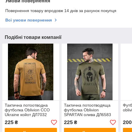
Умови повернення
Повернення товару впродовж 14 днів за рахунок покупця
Всі умови повернення
Подібні товари компанії
Тактична потоотводна
Тактична потоотводяща
Футб
футболка Oblivion ССО
футболка Oblivion
obli
Ukraine койот ДЛ7032
SPARTAN олива ДЛ6583
225
225
200
₴
₴