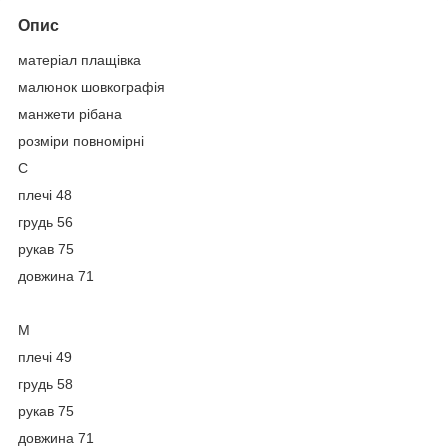
Опис
матеріал плащівка
малюнок шовкографія
манжети рібана
розміри повномірні
С
плечі 48
грудь 56
рукав 75
довжина 71
М
плечі 49
грудь 58
рукав 75
довжина 71