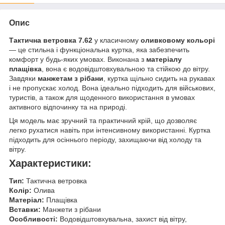
Опис
Тактична ветровка 7.62
у класичному
оливковому кольорі
— це стильна і функціональна куртка, яка забезпечить
комфорт у будь-яких умовах. Виконана з
матеріалу
плащівка
, вона є водовідштовхувальною та стійкою до вітру.
Завдяки
манжетам з рібани
, куртка щільно сидить на рукавах
і не пропускає холод. Вона ідеально підходить для військових,
туристів, а також для щоденного використання в умовах
активного відпочинку та на природі.
Ця модель має зручний та практичний крій, що дозволяє
легко рухатися навіть при інтенсивному використанні. Куртка
підходить для осіннього періоду, захищаючи від холоду та
вітру.
Характеристики:
Тип:
Тактична ветровка
Колір:
Олива
Матеріал:
Плащівка
Вставки:
Манжети з рібани
Особливості:
Водовідштовхувальна, захист від вітру,