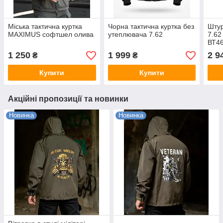
Міська тактична куртка
Чорна тактична куртка без
Штур
MAXIMUS софтшел олива
утеплювача 7.62
7.62
ВТ4
1 250
1 999
2 9
₴
₴
Купити
Купити
Акційні пропозиції та новинки
Новинка
Новинка