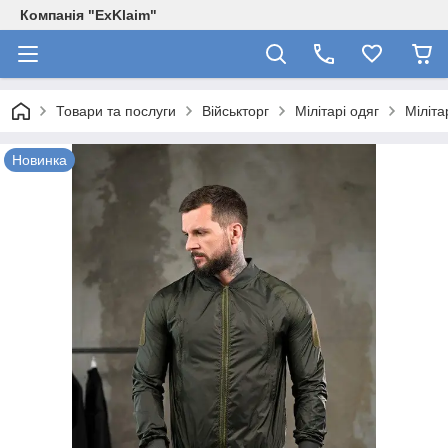
Компанія "ExKlaim"
Товари та послуги
Військторг
Мілітарі одяг
Міліта
Новинка