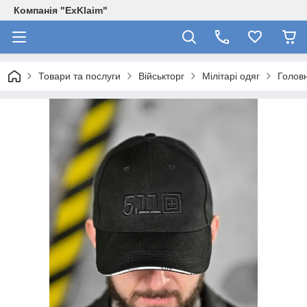
Компанія "ExKlaim"
Товари та послуги
Військторг
Мілітарі одяг
Голов