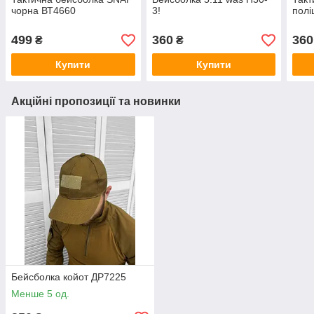
чорна ВТ4660
3!
полі
499
360
360
₴
₴
Купити
Купити
Акційні пропозиції та новинки
Бейсболка койот ДР7225
Менше 5 од.