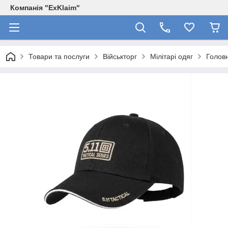
Компанія "ExKlaim"
Товари та послуги
Військторг
Мілітарі одяг
Голов