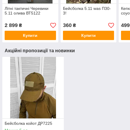
Літні тактичні Черевики
Бейсболка 5.11 was П30-
Кепк
5.11 олива ВТ5122
3!
coyo
2 899
360
499
₴
₴
Купити
Купити
Акційні пропозиції та новинки
Бейсболка койот ДР7225