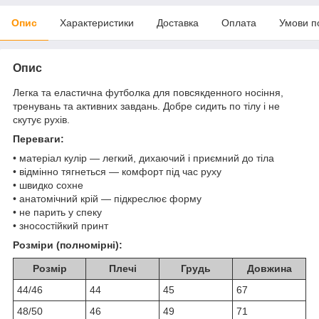
Опис
Характеристики
Доставка
Оплата
Умови п
Опис
Легка та еластична футболка для повсякденного носіння,
тренувань та активних завдань. Добре сидить по тілу і не
скутує рухів.
Переваги:
• матеріал кулір — легкий, дихаючий і приємний до тіла
• відмінно тягнеться — комфорт під час руху
• швидко сохне
• анатомічний крій — підкреслює форму
• не парить у спеку
• зносостійкий принт
Розміри (полномірні):
Розмір
Плечі
Грудь
Довжина
44/46
44
45
67
48/50
46
49
71