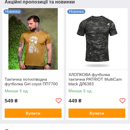
Акційні пропозиції та новинки
Новинка
Новинка
ХЛОПКОВА футболка
Тактична потоотводна
тактична PATRIOT MultiCam
футболка Girl coyot ПП7700
black ДЛ6383
Менше 5 од.
Менше 5 од.
549
449
₴
₴
Купити
Купити