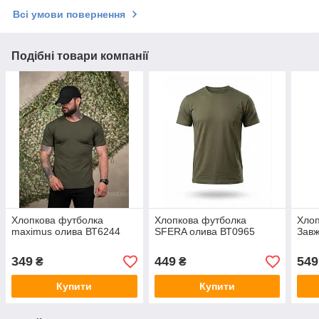
Всі умови повернення
Подібні товари компанії
Хлопкова футболка
Хлопкова футболка
Хлоп
maximus олива ВТ6244
SFERA олива ВТ0965
Завж
349
449
549
₴
₴
Купити
Купити