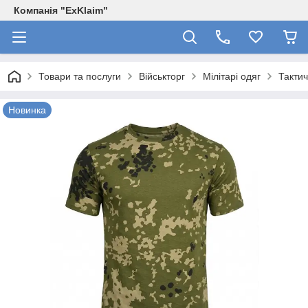
Компанія "ExKlaim"
Товари та послуги
Військторг
Мілітарі одяг
Тактич
Новинка