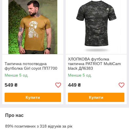
ХЛОПКОВА футболка
Тактична потоотводна
тактична PATRIOT MultiCam
футболка Girl coyot ПП7700
black ДЛ6383
Менше 5 од.
Менше 5 од.
549
449
₴
₴
Купити
Купити
Про нас
89% позитивних з 318 відгуків за рік