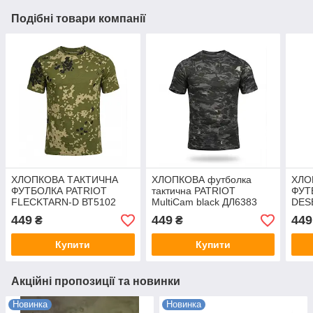
Подібні товари компанії
ХЛОПКОВА ТАКТИЧНА
ХЛОПКОВА футболка
ХЛО
ФУТБОЛКА PATRIOT
тактична PATRIOT
ФУТ
FLECKTARN-D ВТ5102
MultiCam black ДЛ6383
DES
449
449
449
₴
₴
Купити
Купити
Акційні пропозиції та новинки
Новинка
Новинка