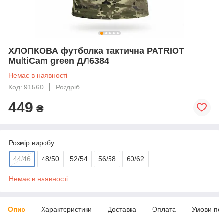
ХЛОПКОВА футболка тактична PATRIOT
MultiCam green ДЛ6384
Немає в наявності
Код: 91560
Роздріб
449
₴
Розмір виробу
44/46
48/50
52/54
56/58
60/62
Немає в наявності
Опис
Характеристики
Доставка
Оплата
Умови п