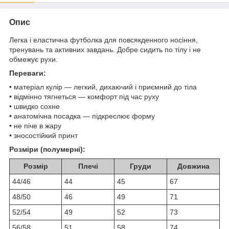
Опис
Легка і еластична футболка для повсякденного носіння,
тренувань та активних завдань. Добре сидить по тілу і не
обмежує рухи.
Переваги:
• матеріал кулір — легкий, дихаючий і приємний до тіла
• відмінно тягнеться — комфорт під час руху
• швидко сохне
• анатомічна посадка — підкреслює форму
• не піче в жару
• зносостійкий принт
Розміри (полумерні):
Розмір
Плечі
Груди
Довжина
44/46
44
45
67
48/50
46
49
71
52/54
49
52
73
56/58
51
58
74