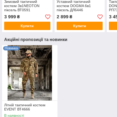
Зимовий тактичний
Уставний тактичний
Такт
костюм 3в1NEOTON
костюм DOGMA 6в1
DONB
піксель ВТ0591
піксель ДЛ6446
РП7
3 999
2 899
3 4
₴
₴
Купити
Купити
Акційні пропозиції та новинки
Новинка
Літній тактичний костюм
EVENT ВТ4666
В наявності