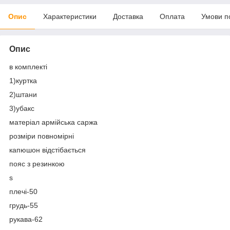
Опис
Характеристики
Доставка
Оплата
Умови п
Опис
в комплекті
1)куртка
2)штани
3)убакс
матеріал армійська саржа
розміри повномірні
капюшон відстібається
пояс з резинкою
s
плечі-50
грудь-55
рукава-62