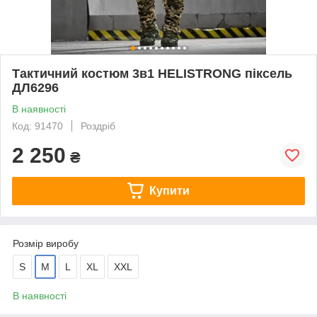
Тактичний костюм 3в1 HELISTRONG піксель
ДЛ6296
В наявності
Код: 91470
Роздріб
2 250
₴
Купити
Розмір виробу
S
M
L
XL
XXL
В наявності