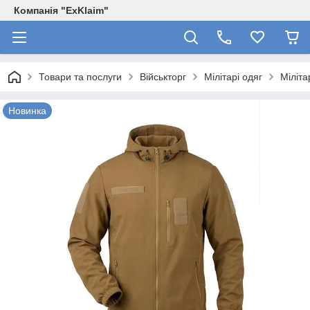
Компанія "ExKlaim"
Товари та послуги
Військторг
Мілітарі одяг
Міліта
Новинка