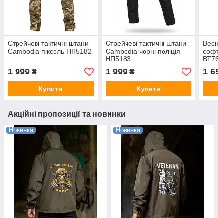
Стрейчеві тактичні штани
Стрейчеві тактичні штани
Весн
Cambodia піксель НП5182
Cambodia чорні поліція
соф
НП5183
ВТ7
1 999
1 999
1 6
₴
₴
Купити
Купити
Акційні пропозиції та новинки
Новинка
Новинка