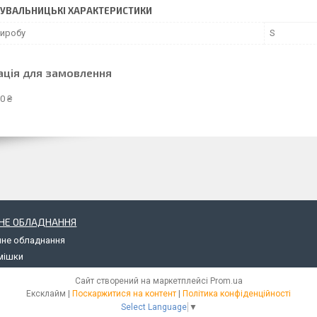
УВАЛЬНИЦЬКІ ХАРАКТЕРИСТИКИ
виробу
S
ація для замовлення
0 ₴
НЕ ОБЛАДНАННЯ
чне обладнання
мішки
Сайт створений на маркетплейсі
Prom.ua
Ексклайм |
Поскаржитися на контент
|
Політика конфіденційності
Select Language
▼