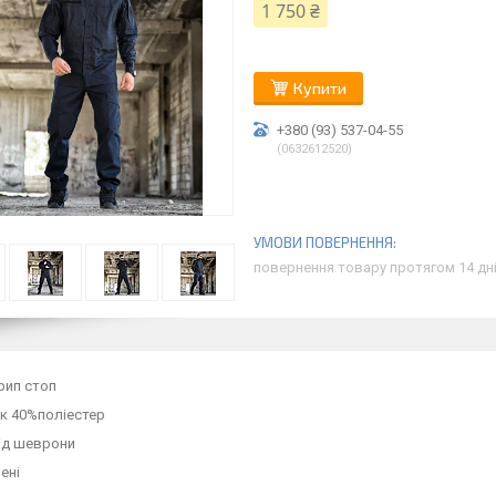
1 750 ₴
Купити
+380 (93) 537-04-55
0632612520
повернення товару протягом 14 дн
рип стоп
к 40%поліестер
під шеврони
ені