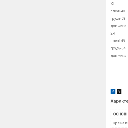
Xl
плечі-48
грудь-53
довжина-
2xl
плечі-49
грудь-54
довжина-
Характ
ОСНОВН
Країна 