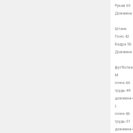
Рукав 65
Довжина 
Штани
Пояс 42
Бедра 56
Довжина 
футболка
М
плечі-44
грудь-49
довжина-
L
плечі-46
грудь-51
довжина-