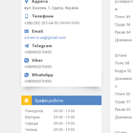
розміри п
вул. Базова, 1, Одеса, Україна
м
Плечі 49
+380 (93) 537-04-55
0632612520
Грудь 56
Рукав 64
od.em.in.ua@gmail.com
Довжина 
+380935370455
Штани
Пояс 38
+380935370455
Бедра 52
Довжина 
+380935370455
л
Плечі 50
Графік роботи
Грудь 57
Рукав 65
Понеділок
09:00
19:00
Довжина 
Вівторок
09:00
19:00
Середа
09:00
19:00
Четвер
09:00
19:00
Штани