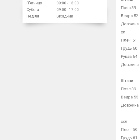
Пʼятниця
09:00
18:00
Пояс 39
Субота
09:00
17:00
Бедра 52
Неділя
Вихідний
Довжина 
хл
Плечі 51
Грудь 60
Рукав 64
Довжина 
Штани
Пояс 39
Бедра 55
Довжина 
ххл
Плечі 53
Грудь 61