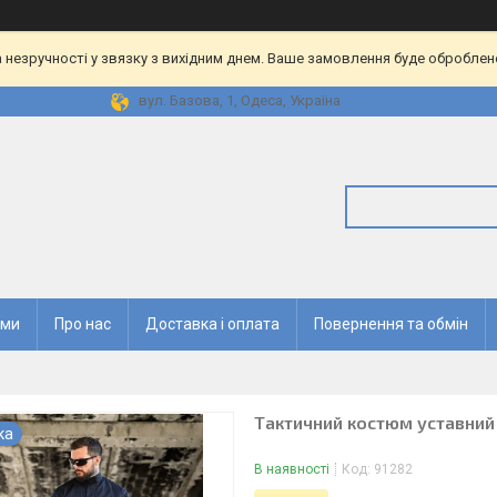
 незручності у звязку з вихідним днем. Ваше замовлення буде оброблен
вул. Базова, 1, Одеса, Україна
ями
Про нас
Доставка і оплата
Повернення та обмін
Тактичний костюм уставний
ка
В наявності
Код:
91282