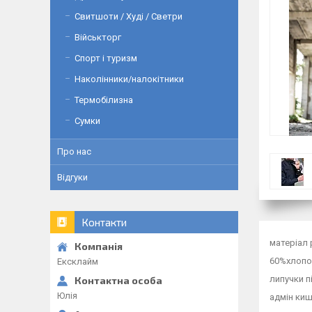
Свитшоти / Худі / Светри
Військторг
Спорт і туризм
Наколінники/налокітники
Термобілизна
Сумки
Про нас
Відгуки
Контакти
матеріал 
60%хлопо
Ексклайм
липучки 
Юлія
адмін киш