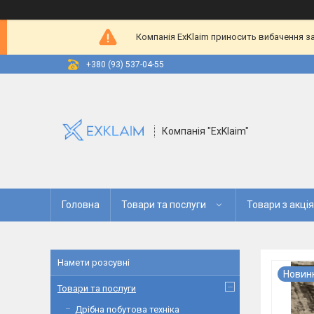
Компанія ExKlaim приносить вибачення за
+380 (93) 537-04-55
Компанія "ExKlaim"
Головна
Товари та послуги
Товари з акці
Намети розсувні
Новин
Товари та послуги
Дрібна побутова техніка