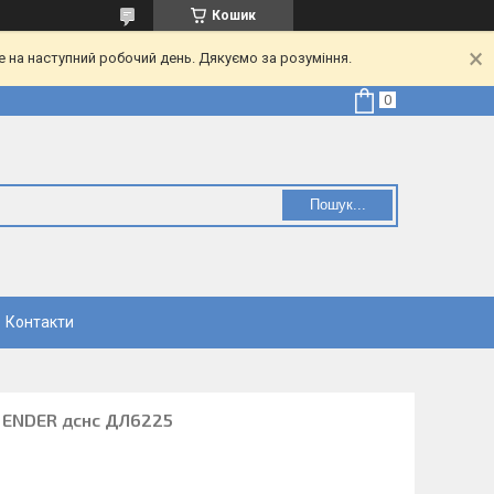
Кошик
е на наступний робочий день. Дякуємо за розуміння.
Пошук...
Контакти
 ENDER дснс ДЛ6225