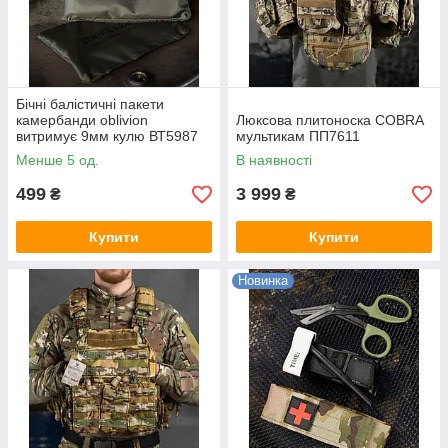
Бічні балістичні пакети
камербанди oblivion
Люксова плитоноска COBRA
витримує 9мм кулю ВТ5987
мультикам ПП7611
Менше 5 од.
В наявності
499
3 999
₴
₴
Купити
Купити
Новинка