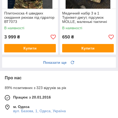
Плитоноска 4 швидких
Медичний набір 3 в 1
скидання рюкзак під гідратор
Турнікет-джгут, підсумок
ВТ7073
MOLLE, маленькі тактичні
медичні ножиці EMT
В наявності
В наявності
мультикам ВТ5407
3 999
650
₴
₴
Купити
Купити
Показати ще
Про нас
89% позитивних з 323 відгуків за рік
Працює з 20.01.2016
м. Одеса
вул. Базова, 1, Одеса, Україна