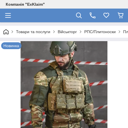
Компанія "ExKlaim"
Товари та послуги
Військторг
РПС/Плитоноски
Пл
Новинка