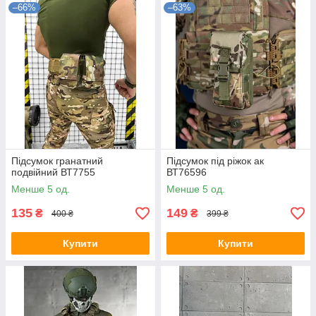
–66%
–63%
Підсумок гранатний
Підсумок під ріжок ак
подвійний ВТ7755
ВТ76596
Менше 5 од.
Менше 5 од.
135
149
₴
₴
400 ₴
399 ₴
Купити
Купити