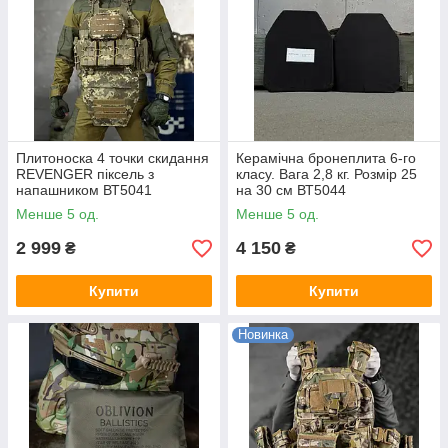
Плитоноска 4 точки скидання
Керамічна бронеплита 6-го
REVENGER піксель з
класу. Вага 2,8 кг. Розмір 25
напашником ВТ5041
на 30 см ВТ5044
Менше 5 од.
Менше 5 од.
2 999
4 150
₴
₴
Купити
Купити
Новинка