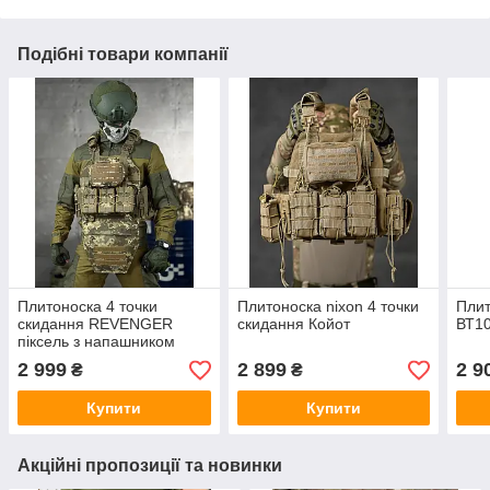
Подібні товари компанії
Плитоноска 4 точки
Плитоноска nixon 4 точки
Плит
скидання REVENGER
скидання Койот
ВТ1
піксель з напашником
ВТ5041
2 999
2 899
2 9
₴
₴
Купити
Купити
Акційні пропозиції та новинки