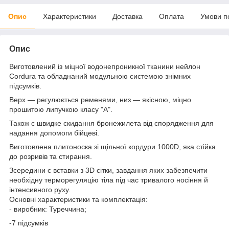
Опис
Характеристики
Доставка
Оплата
Умови п
Опис
Виготовлений із міцної водонепроникної тканини нейлон
Cordura та обладнаний модульною системою знімних
підсумків.
Верх — регулюється ременями, низ — якісною, міцно
прошитою липучкою класу "А".
Також є швидке скидання бронежилета від спорядження для
надання допомоги бійцеві.
Виготовлена плитоноска зі щільної кордури 1000D, яка стійка
до розривів та стирання.
Зсередини є вставки з 3D сітки, завдання яких забезпечити
необхідну терморегуляцію тіла під час тривалого носіння й
інтенсивного руху.
Основні характеристики та комплектація:
- виробник: Туреччина;
-7 підсумків