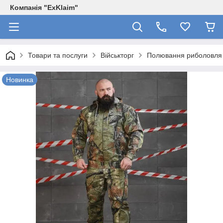
Компанія "ExKlaim"
Товари та послуги
Військторг
Полювання риболовля
Новинка