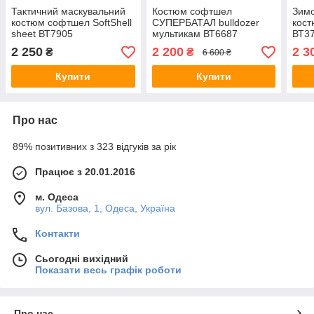
Тактичний маскувальний
Костюм софтшел
Зимо
костюм софтшел SoftShell
СУПЕРБАТАЛ bulldozer
кос
sheet ВТ7905
мультикам ВТ6687
ВТ3
2 250
2 200
2 3
₴
₴
6 600 ₴
Купити
Купити
Про нас
89% позитивних з 323 відгуків за рік
Працює з 20.01.2016
м. Одеса
вул. Базова, 1, Одеса, Україна
Контакти
Сьогодні вихідний
Показати весь графік роботи
Про нас