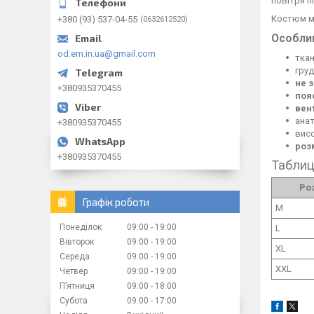
повітря пі
Костюм 
+380 (93) 537-04-55
0632612520
Особли
od.em.in.ua@gmail.com
тка
груд
не 
+380935370455
поя
вен
анат
+380935370455
висо
роз
+380935370455
Таблиц
Ро
Графік роботи
M
Понеділок
09:00
19:00
L
Вівторок
09:00
19:00
XL
Середа
09:00
19:00
XXL
Четвер
09:00
19:00
Пʼятниця
09:00
18:00
Субота
09:00
17:00