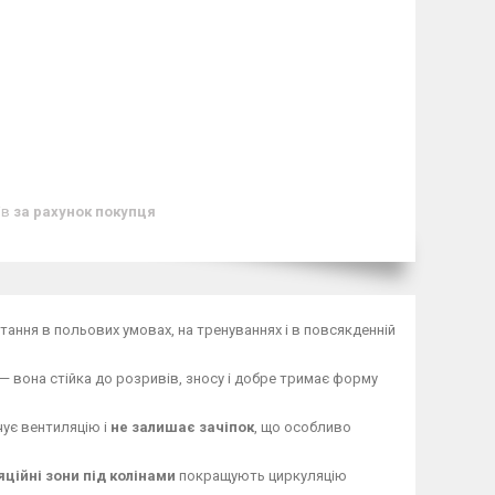
ів
за рахунок покупця
ання в польових умовах, на тренуваннях і в повсякденній
— вона стійка до розривів, зносу і добре тримає форму
чує вентиляцію і
не залишає зачіпок
, що особливо
яційні зони під колінами
покращують циркуляцію