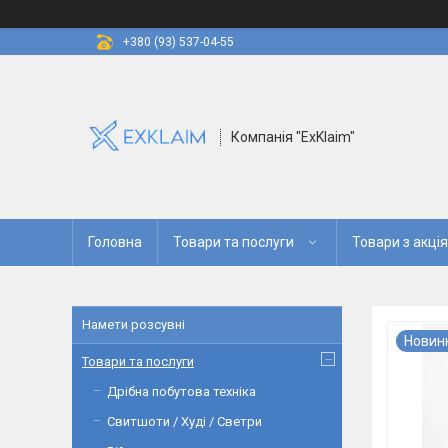
+380 (93) 537-04-55
Компанія "ExKlaim"
Головна
Товари та послуги
Товари з акці
Намети розсувні
Новин
Товари та послуги
Дрібна побутова техніка
Свитшоти / Худі / Светри