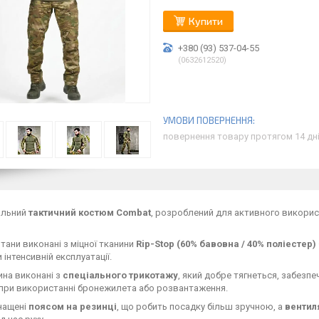
Купити
+380 (93) 537-04-55
0632612520
повернення товару протягом 14 дн
альний
тактичний костюм Combat
, розроблений для активного використ
штани виконані з міцної тканини
Rip-Stop (60% бавовна / 40% поліестер)
 інтенсивній експлуатації.
пина виконані з
спеціального трикотажу
, який добре тягнеться, забезпе
при використанні бронежилета або розвантаження.
нащені
поясом на резинці
, що робить посадку більш зручною, а
вентил