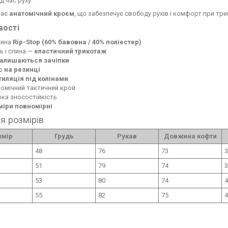
д час руху.
має
анатомічний кроєм
, що забезпечує свободу рухів і комфорт при три
вості
нина
Rip-Stop (60% бавовна / 40% поліестер)
ь і спина —
еластичний трикотаж
залишаються зачіпки
с на резинці
тиляція під колінами
омічний тактичний крой
ка зносостійкість
міри повномірні
я розмірів
змір
Грудь
Рукав
Довжина кофти
48
76
73
3
51
79
74
3
53
80
74
4
55
82
75
4