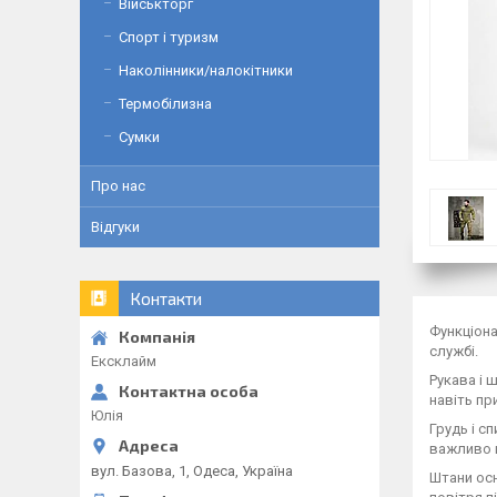
Військторг
Спорт і туризм
Наколінники/налокітники
Термобілизна
Сумки
Про нас
Відгуки
Контакти
Функціон
службі.
Ексклайм
Рукава і 
навіть при
Юлія
Грудь і с
важливо 
вул. Базова, 1, Одеса, Україна
Штани ос