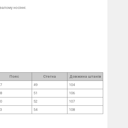
валому носінні.
Пояс
Стегна
Довжина штанів
7
49
104
8
51
106
0
52
107
3
54
108