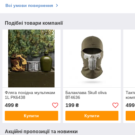
Всі умови повернення
Подібні товари компанії
Фляга похідна мультикам
Балаклава Skull oliva
Такт
1L РК6438
ВТ4636
комп
499
199
499
₴
₴
Купити
Купити
Акційні пропозиції та новинки