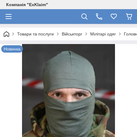
Компанія "ExKlaim"
Товари та послуги
Військторг
Мілітарі одяг
Голов
Новинка