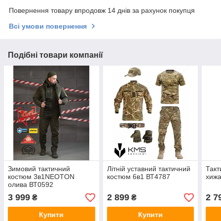
Повернення товару впродовж 14 днів за рахунок покупця
Всі умови повернення
Подібні товари компанії
Зимовий тактичний
Літній уставний тактичний
Такт
костюм 3в1NEOTON
костюм 6в1 ВТ4787
хижа
олива ВТ0592
3 999
2 899
2 7
₴
₴
Купити
Купити