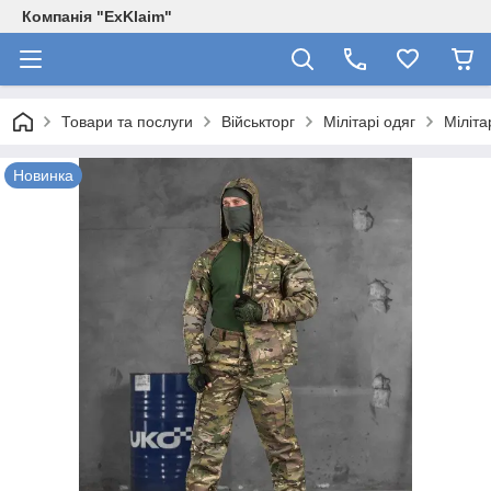
Компанія "ExKlaim"
Товари та послуги
Військторг
Мілітарі одяг
Міліта
Новинка