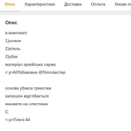
Опис
Характеристики
Доставка
Оплата
Умови п
Опис
в комплекті
1)штани
2)кітель
2)убак
матеріал армійська саржа
< p>60%бавовна 40%поліестер
основа убакса трикотаж
капюшон відстібається
манжети на хлястиках
С
< p>Плечі-44