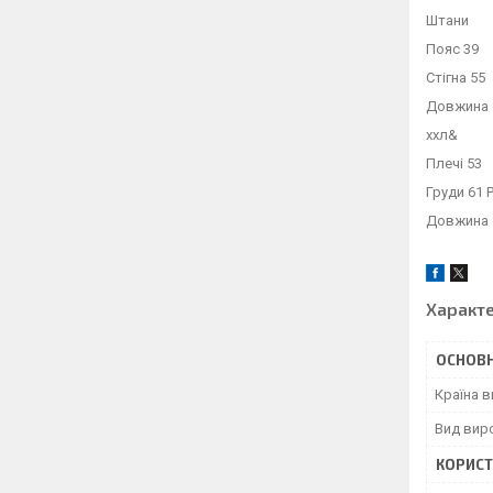
Штани
Пояс 39
Стігна 55
Довжина 
ххл&
Плечі 53
Груди 61 
Довжина 
Характ
ОСНОВН
Країна 
Вид вир
КОРИСТ