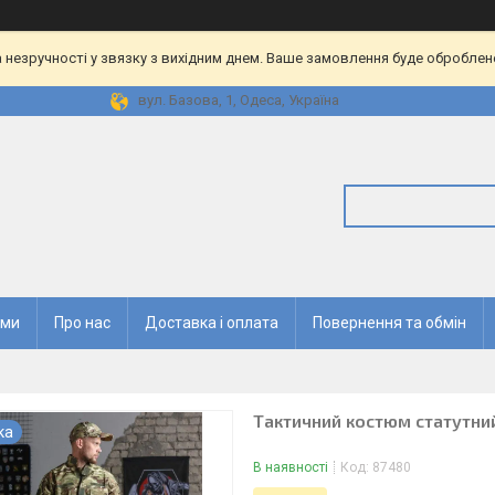
 незручності у звязку з вихідним днем. Ваше замовлення буде оброблен
вул. Базова, 1, Одеса, Україна
ями
Про нас
Доставка і оплата
Повернення та обмін
Тактичний костюм статутни
ка
В наявності
Код:
87480