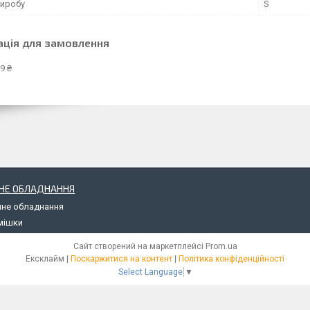
виробу
S
ація для замовлення
9 ₴
НЕ ОБЛАДНАННЯ
чне обладнання
мішки
Сайт створений на маркетплейсі
Prom.ua
Ексклайм |
Поскаржитися на контент
|
Політика конфіденційності
Select Language
▼