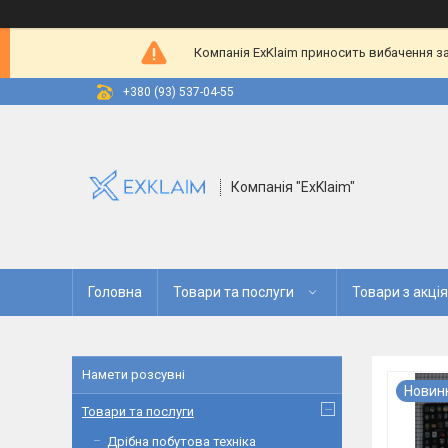
Компанія ExKlaim приносить вибачення за
+380 (93) 537-04-55
Компанія "ExKlaim"
Головна
Товари та послуги
Товари з акці
Намети розсувні
Новин
Товари та послуги
Дрібна побутова техніка