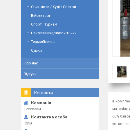
Свитшоти / Худі / Светри
Військторг
Спорт і туризм
Наколінники/налокітники
Термобілизна
Сумки
Про нас
Відгуки
Контакти
в комплек
матеріал 
Ексклайм
60% баво
Юлія
уставне п