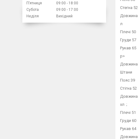
Пʼятниця
09:00
18:00
Стегна 52
Субота
09:00
17:00
Довжина 
Неділя
Вихідний
л
Плечі 50
Груди 57
Рукав 65
p>
Довжина 
Штани
Пояс 39
Стігна 52
Довжина 
хл ;
Плечі 51
Груди 60
Рукав 64
Довжина