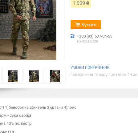
1 999 ₴
Купити
+380 (93) 537-04-55
0632612520
повернення товару протягом 14 дн
ті 1)бейсболка 2)китель 3)штани 4)пояс
армійська саржа
вна 40% поліестр
ошиття ;