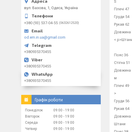
S
вул. Базова, 1, Одеса, Україна
Плечі 47
Груди 54
+380 (93) 537-04-55
0632612520
Рукав 62
Довжина 
od.em.in.ua@gmail.com
< p>Штан
+380935370455
Пояс 36
Стігна 51
+380935370455
Довжина 
м
+380935370455
Плечі 49
>
Графік роботи
Груди 56
Рукав 64
Понеділок
09:00
19:00
Довжина
Вівторок
09:00
19:00
Середа
09:00
19:00
Штани
Четвер
09:00
19:00
Пояс 38