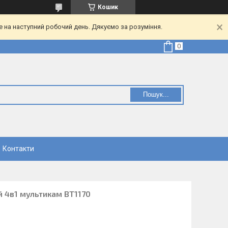
Кошик
е на наступний робочий день. Дякуємо за розуміння.
Пошук...
Контакти
й 4в1 мультикам ВТ1170