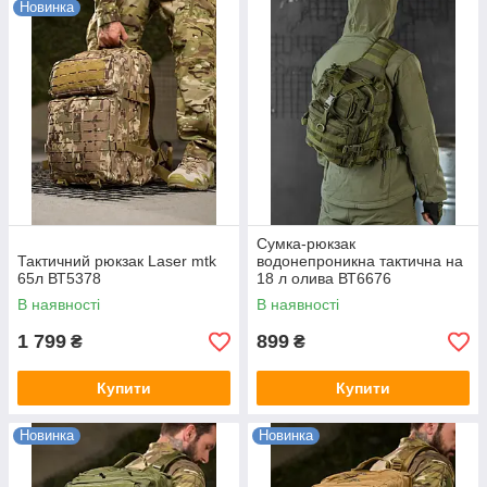
Новинка
Сумка-рюкзак
Тактичний рюкзак Laser mtk
водонепроникна тактична на
65л ВТ5378
18 л олива ВТ6676
В наявності
В наявності
1 799
899
₴
₴
Купити
Купити
Новинка
Новинка