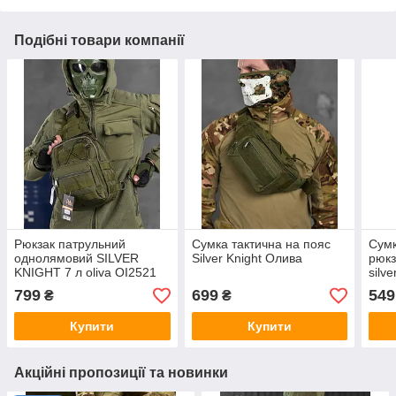
Подібні товари компанії
Рюкзак патрульний
Сумка тактична на пояс
Сумк
однолямовий SILVER
Silver Knight Олива
рюкз
KNIGHT 7 л oliva ОІ2521
silv
799
699
549
₴
₴
Купити
Купити
Акційні пропозиції та новинки