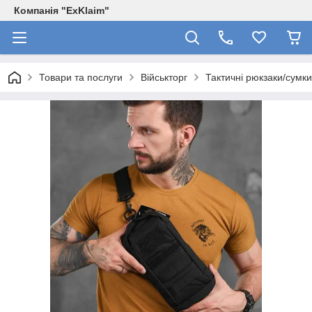
Компанія "ExKlaim"
Товари та послуги
Військторг
Тактичні рюкзаки/сумки