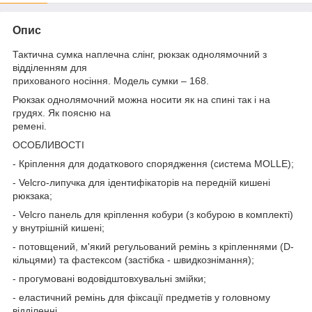
Опис
Тактична сумка наплечна слінг, рюкзак однолямочний з
відділенням для
прихованого носіння. Модель сумки – 168.
Рюкзак однолямочний можна носити як на спині так і на
грудях. Як поясню на
ремені.
ОСОБЛИВОСТІ
- Кріплення для додаткового спорядження (система MOLLE);
- Velcro-липучка для ідентифікаторів на передній кишені
рюкзака;
- Velcrо панель для кріплення кобури (з кобурою в комплекті)
у внутрішній кишені;
- потовщений, м'який регульований ремінь з кріпленнями (D-
кільцями) та фастексом (застібка - швидкознімання);
- прогумовані водовідштовхувальні змійки;
- еластичний ремінь для фіксації предметів у головному
відділенні