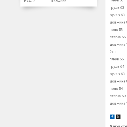
плечі 53
Неділя
Вихідний
грудь 63
рукав 63
довжина 
пояс 53
стегна 56
довжина 
2хл
плечі 55
грудь 64
рукав 63
довжина 
пояс 54
стегна 59
довжина 
Характ