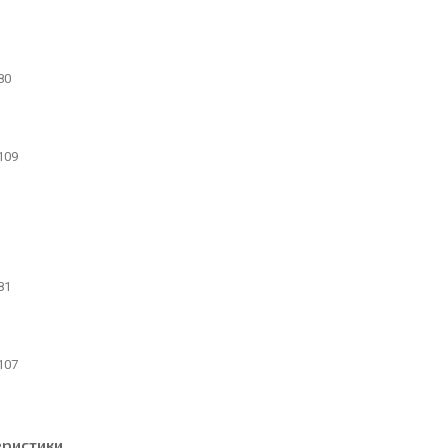
80
109
81
107
еристики