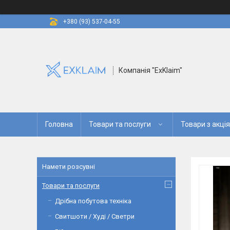
+380 (93) 537-04-55
Компанія "ExKlaim"
Головна
Товари та послуги
Товари з акці
Намети розсувні
Товари та послуги
Дрібна побутова техніка
Свитшоти / Худі / Светри