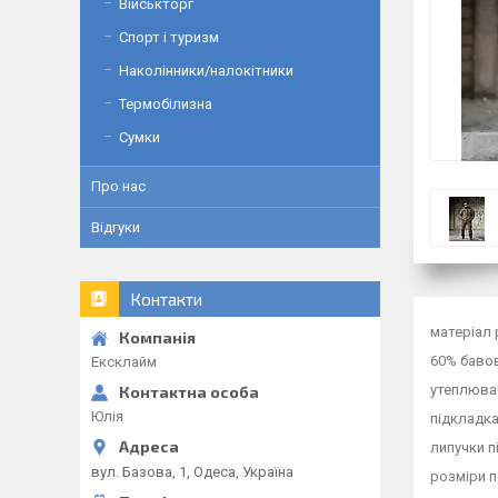
Військторг
Спорт і туризм
Наколінники/налокітники
Термобілизна
Сумки
Про нас
Відгуки
Контакти
матеріал 
60% баво
Ексклайм
утеплюва
Юлія
підкладка
липучки 
вул. Базова, 1, Одеса, Україна
розміри 