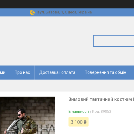
вул. Базова, 1, Одеса, Україна
ями
Про нас
Доставка і оплата
Повернення та обмін
Зимовий тактичний костюм
В наявності
Код:
89852
3 100 ₴