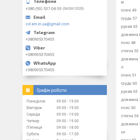
м
+380 (93) 537-04-55
0632612520
плечі 49
грудь 57
od.em.in.ua@gmail.com
рукав 63
довжина 
+380935370455
пояс 48
стегна 53
+380935370455
довжина 
л
+380935370455
плечі 51
грудь 60
Графік роботи
рукав 63
довжина 
Понеділок
09:00
19:00
пояс 50
Вівторок
09:00
19:00
Середа
09:00
19:00
стегна 54
Четвер
09:00
19:00
довжина 
Пʼятниця
09:00
18:00
хл
Субота
09:00
17:00