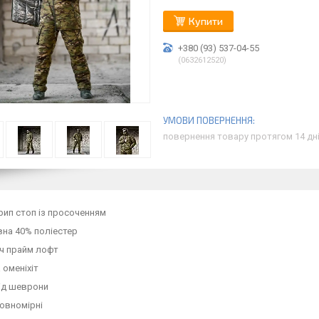
Купити
+380 (93) 537-04-55
0632612520
повернення товару протягом 14 дн
рип стоп із просоченням
вна 40% поліестер
ч прайм лофт
 оменіхіт
під шеврони
повномірні