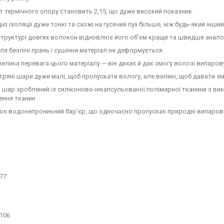
т термічного опору становить 2,15, що дуже високий показник.
ієї ізоляції дуже тонкі та схожі на гусячий пух більше, ніж будь-який інш
труктурі довгих волокон відновлює його об'єм краще та швидше аналог
сля безлічі прань і сушіння матеріал не деформується.
елика перевага цього матеріалу — він дихає й дає змогу волозі випаров
тряні шари дуже малі, щоб пропускати вологу, але великі, щоб давати з
 шар зроблений із силіконово-інкапсульованої полімерної тканини з в
ення тканин
є водонепроникний бар'єр, що одночасно пропускає природні випарову
77
106