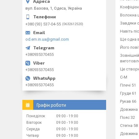
Коефіцієн
вул. Базова, 1, Одеса, Україна
Волокна ц
Завдяки с
+380 (93) 537-04-55
0632612520
Навіть пі
od.em.in.ua@gmail.com
Ще одна в
Його пові
+380935370455
Зовнішній
виготовл
Це створю
+380935370455
С-М
+380935370455
Плечі 51
Груди 61
Рукав 66
Графік роботи
Довжина 
Понеділок
09:00
19:00
Пояс 32
Вівторок
09:00
19:00
Стегна 58
Середа
09:00
19:00
Довжина 
Четвер
09:00
19:00