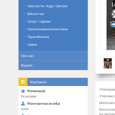
Свитшоти / Худі / Светри
Військторг
Спорт і туризм
Наколінники/налокітники
Термобілизна
Сумки
Про нас
Відгуки
Контакти
Утеплений
Утеплені 
Ексклайм
Мала вага
Юлія
Високоякі
на світов