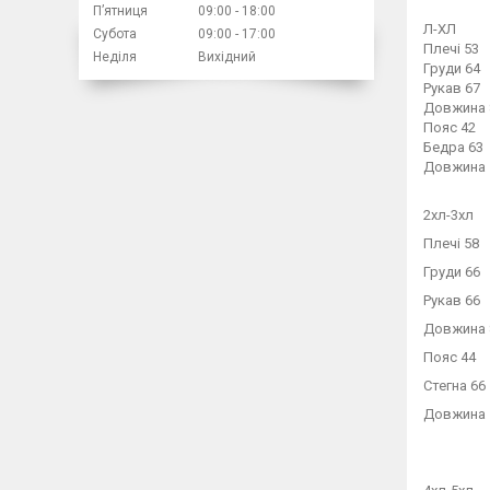
Пʼятниця
09:00
18:00
Л-ХЛ
Субота
09:00
17:00
Плечі 53
Неділя
Вихідний
Груди 64
Рукав 67
Довжина 
Пояс 42
Бедра 63
Довжина 
2хл-3хл
Плечі 58
Груди 66
Рукав 66
Довжина 
Пояс 44
Стегна 66
Довжина 