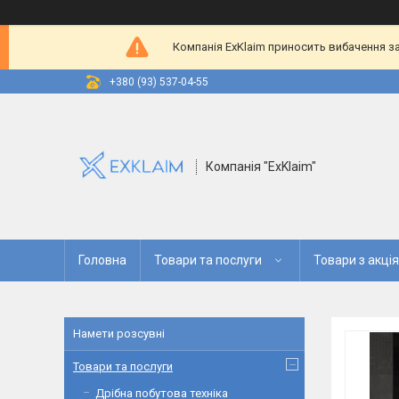
Компанія ExKlaim приносить вибачення за
+380 (93) 537-04-55
Компанія "ExKlaim"
Головна
Товари та послуги
Товари з акці
Намети розсувні
Товари та послуги
Дрібна побутова техніка