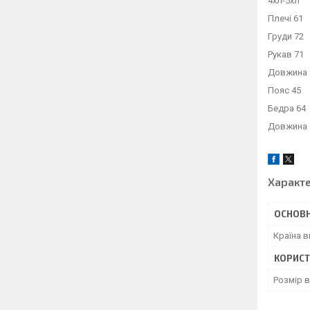
4хл-5хл
Плечі 61
Груди 72
Рукав 71
Довжина 
Пояс 45
Бедра 64
Довжина 
Характ
ОСНОВН
Країна 
КОРИСТ
Розмір 