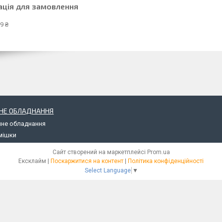
ація для замовлення
9 ₴
НЕ ОБЛАДНАННЯ
чне обладнання
мішки
Сайт створений на маркетплейсі
Prom.ua
Ексклайм |
Поскаржитися на контент
|
Політика конфіденційності
Select Language
▼