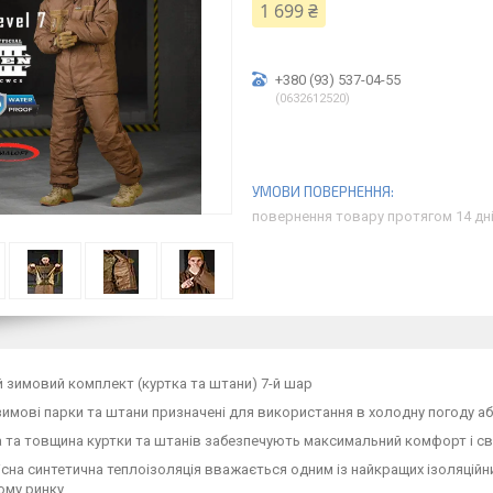
1 699 ₴
+380 (93) 537-04-55
0632612520
повернення товару протягом 14 дн
 зимовий комплект (куртка та штани) 7-й шар
зимові парки та штани призначені для використання в холодну погоду аб
 та товщина куртки та штанів забезпечують максимальний комфорт і с
сна синтетична теплоізоляція вважається одним із найкращих ізоляційн
ому ринку.