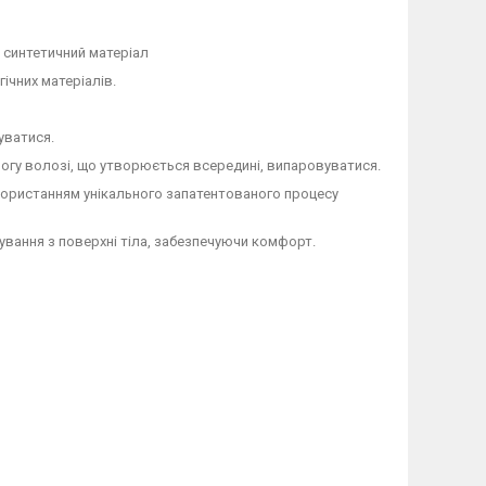
ий синтетичний матеріал
ічних матеріалів.
уватися.
могу волозі, що утворюється всередині, випаровуватися.
икористанням унікального запатентованого процесу
вання з поверхні тіла, забезпечуючи комфорт.