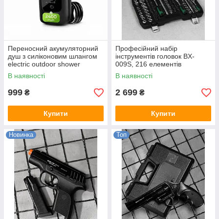
Переносний акумуляторний
Професійний набір
душ з силіконовим шлангом
інструментів головок BX-
electric outdoor shower
009S, 216 елементів
2400mAh ДЛ7232
В наявності
В наявності
999
2 699
₴
₴
Купити
Купити
Новинка
Топ