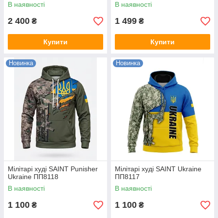
літній комплект у військовому
В наявності
В наявності
ст.
2 400
1 499
₴
₴
Купити
Купити
Новинка
Новинка
Мілітарі худі SAINT Punisher
Мілітарі худі SAINT Ukraine
Ukraine ПП8118
ПП8117
В наявності
В наявності
1 100
1 100
₴
₴