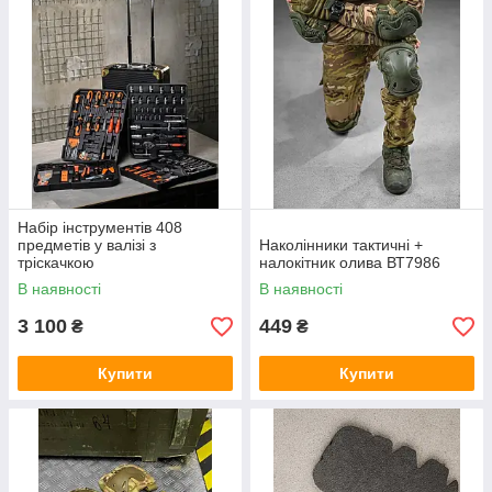
Набір інструментів 408
предметів у валізі з
Наколінники тактичні +
тріскачкою
налокітник олива ВТ7986
В наявності
В наявності
3 100
449
₴
₴
Купити
Купити