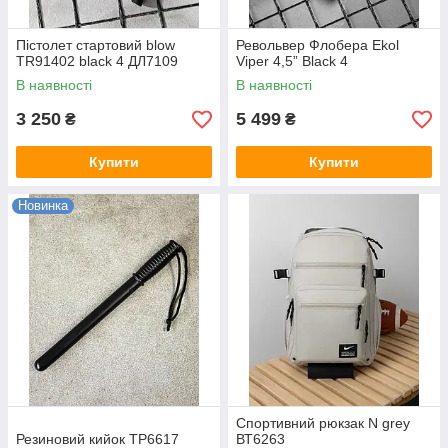
Пістолет стартовий blow
Револьвер Флобера Ekol
TR91402 black 4 ДЛ7109
Viper 4,5” Black 4
В наявності
В наявності
3 250
5 499
₴
₴
Купити
Купити
Новинка
Спортивний рюкзак N grey
Резиновий кийок ТР6617
ВТ6263