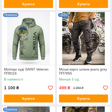
Купити
Купити
Новинка
–63%
Мілітарі худі SAINT Veteran
Міські карго штани jeans grey
ПП8116
ПП7855
В наявності
Менше 5 од.
1 100
499
₴
₴
1 350 ₴
Купити
Купити
Новинка