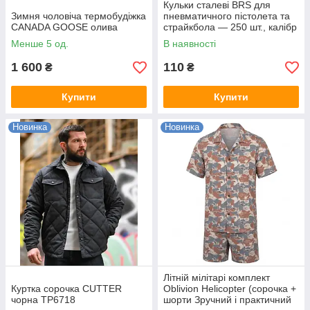
Кульки сталеві BRS для
Зимня чоловіча термобудіжка
пневматичного пістолета та
CANADA GOOSE олива
страйкбола — 250 шт., калібр
4,5 мм
Менше 5 од.
В наявності
1 600
110
₴
₴
Купити
Купити
Новинка
Новинка
Літній мілітарі комплект
Куртка сорочка CUTTER
Oblivion Helicopter (сорочка +
чорна ТР6718
шорти Зручний і практичний