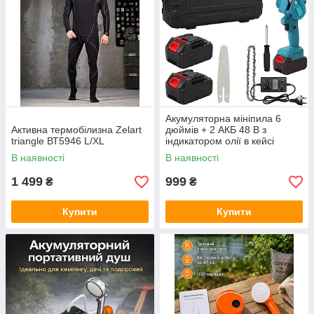
Акумуляторна мініпила 6
Активна термобілизна Zelart
дюймів + 2 АКБ 48 В з
triangle ВТ5946 L/XL
індикатором олії в кейсі
В наявності
В наявності
1 499
999
₴
₴
Купити
Купити